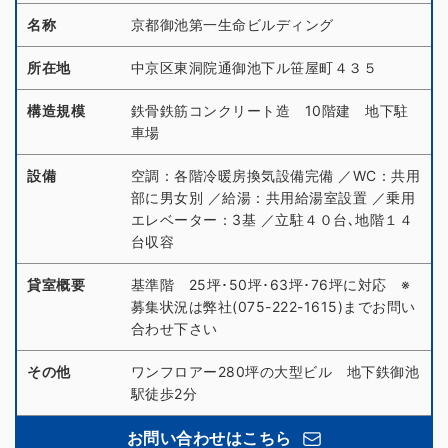
名称
京都御池第一生命ビルディング
所在地
中京区東洞院通御池下ル笹屋町４３５
構造規模
鉄骨鉄筋コンクリート造 10階建 地下駐
車場
設備
空調：各階冷暖房換気設備完備 ／WC：共用
部に男女別 ／給湯：共用給湯室設置 ／乗用
エレベーター：3基 ／立駐４０台､地階１４
台収容
貸室概要
基準階 25坪･50坪･63坪･76坪に対応 ※
募集状況は弊社(075-222-1615)までお問い
合わせ下さい
その他
ワンフロアー280坪の大型ビル 地下鉄御池
駅徒歩2分
お問い合わせはこちら