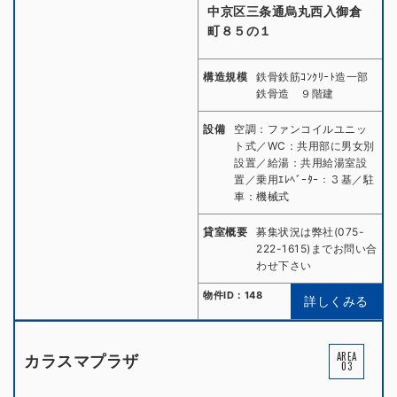
中京区三条通烏丸西入御倉
町８５の１
構造規模
鉄骨鉄筋ｺﾝｸﾘｰﾄ造一部
鉄骨造 ９階建
設備
空調：ファンコイルユニッ
ト式／WC：共用部に男女別
設置／給湯：共用給湯室設
置／乗用ｴﾚﾍﾞｰﾀｰ：３基／駐
車：機械式
貸室概要
募集状況は弊社(075-
222-1615)までお問い合
わせ下さい
物件ID：148
詳しくみる
AREA
カラスマプラザ
03