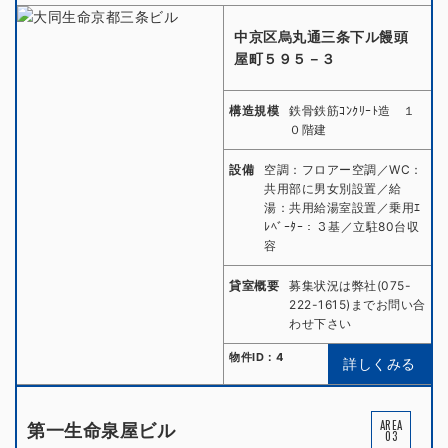
中京区烏丸通三条下ル饅頭
屋町５９５－３
構造規模
鉄骨鉄筋ｺﾝｸﾘｰﾄ造 １
０階建
設備
空調：フロアー空調／WC：
共用部に男女別設置／給
湯：共用給湯室設置／乗用ｴ
ﾚﾍﾞｰﾀｰ：３基／立駐80台収
容
貸室概要
募集状況は弊社(075-
222-1615)までお問い合
わせ下さい
物件ID：4
詳しくみる
AREA
第一生命泉屋ビル
03