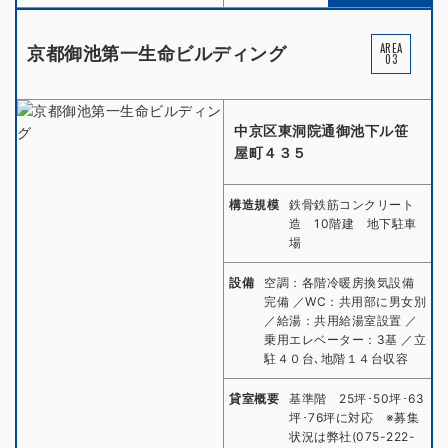
AREA
京都御池第一生命ビルディング
03
中京区東洞院通御池下ル笹
屋町４３５
構造規模
鉄骨鉄筋コンクリート
造 10階建 地下駐車
場
設備
空調：各階冷暖房換気設備
完備 ／WC：共用部に男女別
／給湯：共用給湯室設置 ／
乗用エレベーター：3基 ／立
駐４０台､地階１４台収容
貸室概要
基準階 25坪･50坪･63
坪･76坪に対応 ※募集
状況は弊社(075-222-