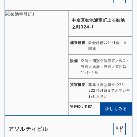
中京区御池通室町上る御池
之町324-1
構造規模
鉄骨鉄筋ｺﾝｸﾘｰﾄ造 ９
階建
設備
空調：個別空調設置／WC：
設置／給湯：設置／乗用ｴﾚ
ﾍﾞｰﾀｰ１基
貸室概要
募集状況は弊社(075-
222-1615)までお問い合
わせ下さい
物件ID：1187
詳しくみる
AREA
アソルティビル
03