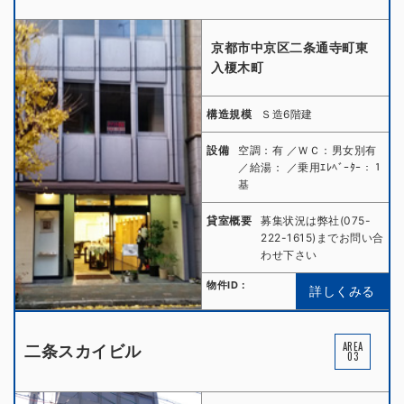
京都市中京区二条通寺町東
入榎木町
構造規模
Ｓ造6階建
設備
空調：有 ／ＷＣ：男女別有
／給湯： ／乗用ｴﾚﾍﾞｰﾀｰ：１
基
貸室概要
募集状況は弊社(075-
222-1615)までお問い合
わせ下さい
物件ID：
詳しくみる
AREA
二条スカイビル
03