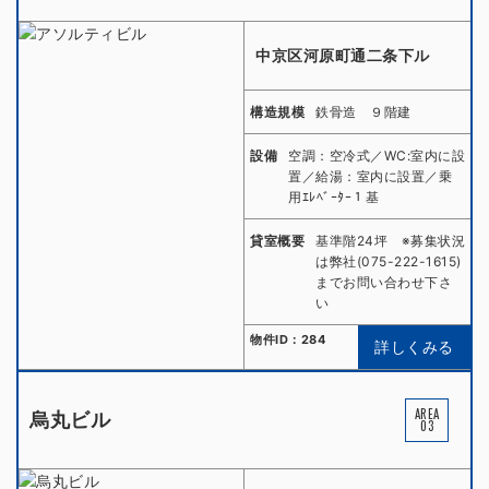
中京区河原町通二条下ル
構造規模
鉄骨造 ９階建
設備
空調：空冷式／WC:室内に設
置／給湯：室内に設置／乗
用ｴﾚﾍﾞｰﾀｰ１基
貸室概要
基準階24坪 ※募集状況
は弊社(075-222-1615)
までお問い合わせ下さ
い
物件ID：284
詳しくみる
AREA
烏丸ビル
03