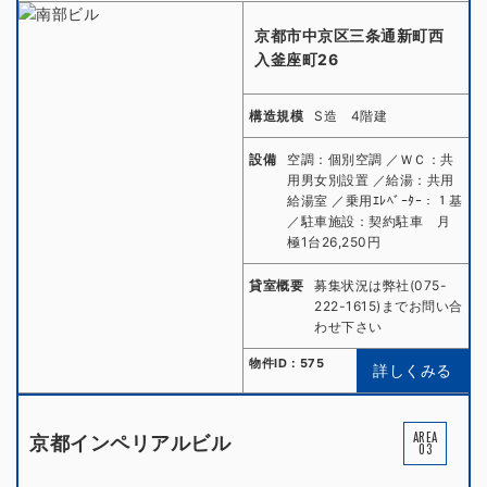
京都市中京区三条通新町西
入釜座町26
構造規模
S造 4階建
設備
空調：個別空調 ／ＷＣ：共
用男女別設置 ／給湯：共用
給湯室 ／乗用ｴﾚﾍﾞｰﾀｰ：１基
／駐車施設：契約駐車 月
極1台26,250円
貸室概要
募集状況は弊社(075-
222-1615)までお問い合
わせ下さい
物件ID：575
詳しくみる
AREA
京都インペリアルビル
03