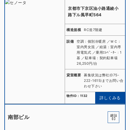
京都市下京区油小路通綾小
路下ル風早町564
構造規模
RC造7階建
設備
空調：個別冷暖房 ／ＷＣ：
室内男女混 ／給湯：室内専
用電気式 ／乗用ｴﾚﾍﾞｰﾀｰ：1
基 ／駐車場：契約駐車場
26,250円/台
貸室概要
募集状況は弊社(075-
222-1615)までお問い合
わせ下さい
物件ID：1132
詳しくみる
AREA
南部ビル
03