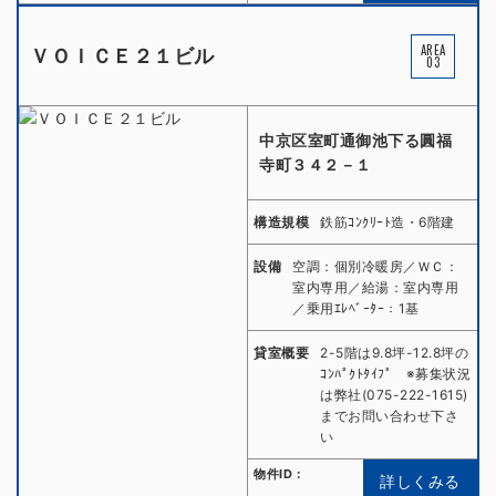
AREA
ＶＯＩＣＥ２１ビル
03
中京区室町通御池下る圓福
寺町３４２－１
構造規模
鉄筋ｺﾝｸﾘｰﾄ造・6階建
設備
空調：個別冷暖房／ＷＣ：
室内専用／給湯：室内専用
／乗用ｴﾚﾍﾞｰﾀｰ：1基
貸室概要
2-5階は9.8坪-12.8坪の
ｺﾝﾊﾟｸﾄﾀｲﾌﾟ ※募集状況
は弊社(075-222-1615)
までお問い合わせ下さ
い
物件ID：
詳しくみる