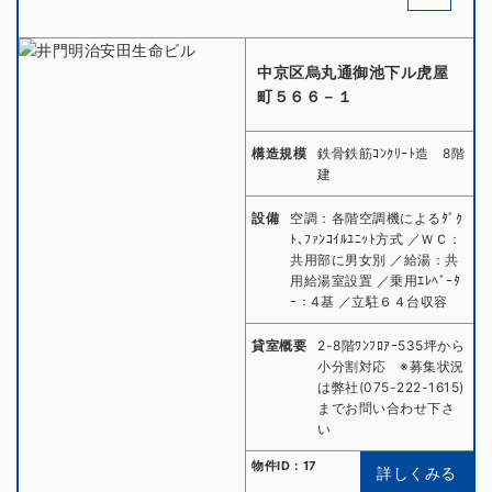
中京区烏丸通御池下ル虎屋
町５６６－１
構造規模
鉄骨鉄筋ｺﾝｸﾘｰﾄ造 8階
建
設備
空調：各階空調機によるﾀﾞｸ
ﾄ､ﾌｧﾝｺｲﾙﾕﾆｯﾄ方式 ／ＷＣ：
共用部に男女別 ／給湯：共
用給湯室設置 ／乗用ｴﾚﾍﾞｰﾀ
ｰ：4基 ／立駐６４台収容
貸室概要
2-8階ﾜﾝﾌﾛｱｰ535坪から
小分割対応 ※募集状況
は弊社(075-222-1615)
までお問い合わせ下さ
い
物件ID：17
詳しくみる