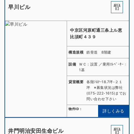
AREA
早川ビル
03
中京区河原町通三条上ル恵
比須町４３９
構造規模
鉄骨造 8階建
設備
ＷＣ：設置 ／乗用ｴﾚﾍﾞｰﾀｰ：
1基
貸室概要
各階ﾌﾛｱｰ18.7坪-２１
坪 ※募集状況は弊社
(075-222-1615)までお
問い合わせ下さい
物件ID：
詳しくみる
AREA
井門明治安田生命ビル
03