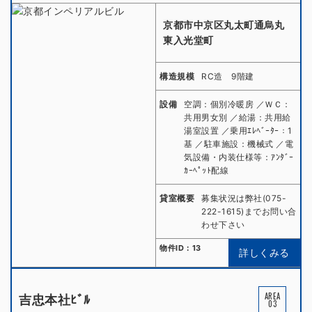
京都市中京区丸太町通烏丸
東入光堂町
構造規模
RC造 9階建
設備
空調：個別冷暖房 ／ＷＣ：
共用男女別 ／給湯：共用給
湯室設置 ／乗用ｴﾚﾍﾞｰﾀｰ：1
基 ／駐車施設：機械式 ／電
気設備・内装仕様等：ｱﾝﾀﾞｰ
ｶｰﾍﾟｯﾄ配線
貸室概要
募集状況は弊社(075-
222-1615)までお問い合
わせ下さい
物件ID：13
詳しくみる
AREA
吉忠本社ﾋﾞﾙ
03