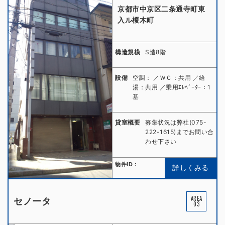
京都市中京区二条通寺町東
入ル榎木町
構造規模
S造8階
設備
空調： ／ＷＣ：共用 ／給
湯：共用 ／乗用ｴﾚﾍﾞｰﾀｰ：1
基
貸室概要
募集状況は弊社(075-
222-1615)までお問い合
わせ下さい
物件ID：
詳しくみる
AREA
セノータ
03