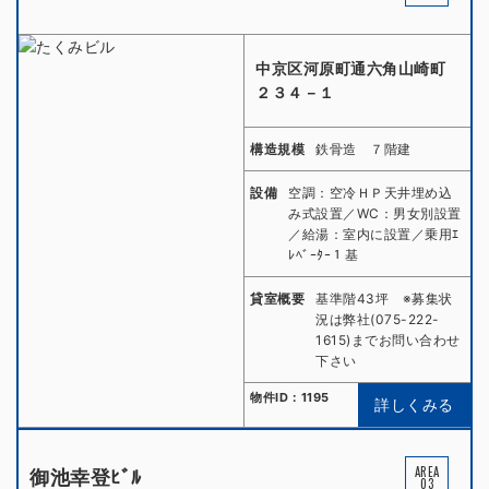
中京区河原町通六角山崎町
２３４－１
構造規模
鉄骨造 ７階建
設備
空調：空冷ＨＰ天井埋め込
み式設置／WC：男女別設置
／給湯：室内に設置／乗用ｴ
ﾚﾍﾞｰﾀｰ１基
貸室概要
基準階43坪 ※募集状
況は弊社(075-222-
1615)までお問い合わせ
下さい
物件ID：1195
詳しくみる
AREA
御池幸登ﾋﾞﾙ
03