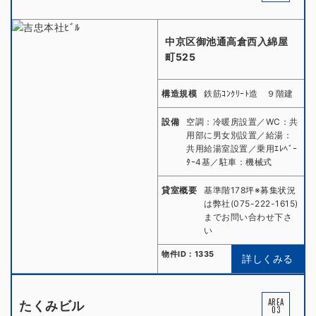
中京区御池通高倉西入綿屋
町525
構造規模
鉄筋ｺﾝｸﾘｰﾄ造 ９階建
設備
空調：冷暖房設置／WC：共
用部に男女別設置／給湯：
共用給湯室設置／乗用ｴﾚﾍﾞｰ
ﾀｰ4基／駐車：機械式
貸室概要
基準階178坪※募集状況
は弊社(075-222-1615)
までお問い合わせ下さ
い
物件ID：1335
詳しくみる
AREA
たくみビル
03