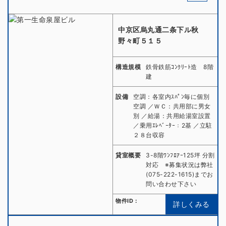
中京区烏丸通二条下ル秋
野々町５１５
構造規模
鉄骨鉄筋ｺﾝｸﾘｰﾄ造 8階
建
設備
空調：各室内ｽﾊﾟﾝ毎に個別
空調 ／ＷＣ：共用部に男女
別 ／給湯：共用給湯室設置
／乗用ｴﾚﾍﾞｰﾀｰ：2基 ／立駐
２８台収容
貸室概要
3-8階ﾜﾝﾌﾛｱｰ125坪 分割
対応 ※募集状況は弊社
(075-222-1615)までお
問い合わせ下さい
物件ID：
詳しくみる