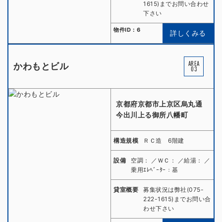
1615)までお問い合わせ
下さい
物件ID：6
詳しくみる
AREA
かわもとビル
03
京都府京都市上京区烏丸通
今出川上る御所八幡町
構造規模
ＲＣ造 6階建
設備
空調： ／ＷＣ： ／給湯： ／
乗用ｴﾚﾍﾞｰﾀｰ：基
貸室概要
募集状況は弊社(075-
222-1615)までお問い合
わせ下さい