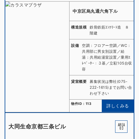
中京区烏丸通六角下ル
構造規模
鉄骨鉄筋ｺﾝｸﾘｰﾄ造 ８
階建
設備
空調：フロアー空調／WC：
共用部に男女別設置／給
湯：共用給湯室設置／乗用ｴ
ﾚﾍﾞｰﾀｰ：３基／立駐105台収
容
貸室概要
募集状況は弊社(075-
222-1615)までお問い合
わせ下さい
物件ID：113
詳しくみる
AREA
大同生命京都三条ビル
03