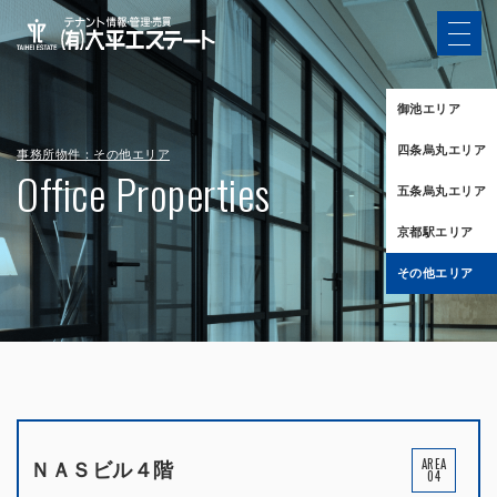
御池エリア
四条烏丸エリア
事務所物件：その他エリア
Office Properties
五条烏丸エリア
京都駅エリア
その他エリア
AREA
ＮＡＳビル４階
04