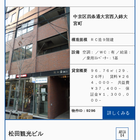
中京区四条通大宮西入錦大
宮町
構造規模
ＲＣ造９階建
設備
空調： ／ＷＣ：有 ／給湯：
／乗用ｴﾚﾍﾞｰﾀｰ：1基
貸室概要
９６．７６㎡（２９．
２６坪） 賃料￥２６
４，０００－ 共益費
￥３７，４００－ 保
証金￥１，３００，０
００－
物件ID：9296
詳しくみる
AREA
松田観光ビル
04