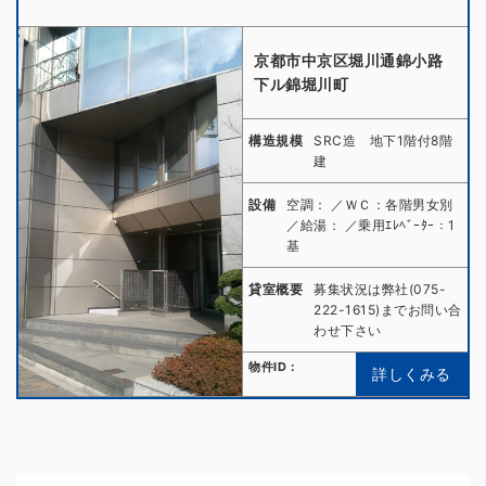
京都市中京区堀川通錦小路
下ル錦堀川町
構造規模
SRC造 地下1階付8階
建
設備
空調： ／ＷＣ：各階男女別
／給湯： ／乗用ｴﾚﾍﾞｰﾀｰ：1
基
貸室概要
募集状況は弊社(075-
222-1615)までお問い合
わせ下さい
物件ID：
詳しくみる