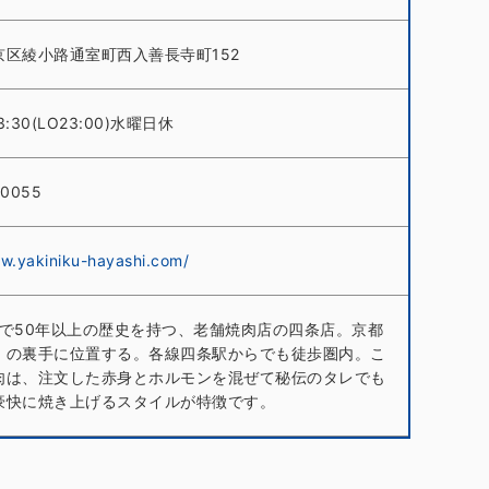
京区綾小路通室町西入善長寺町152
3:30(LO23:00)水曜日休
-0055
ww.yakiniku-hayashi.com/
条で50年以上の歴史を持つ、老舗焼肉店の四条店。京都
」の裏手に位置する。各線四条駅からでも徒歩圏内。こ
肉は、注文した赤身とホルモンを混ぜて秘伝のタレでも
豪快に焼き上げるスタイルが特徴です。