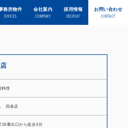
事務所物件
会社案内
採用情報
お問い合わせ
OFFICES
COMPANY
RECRUIT
CONTACT
条店
国料理
し 四条店
駅26番出口から徒歩3分