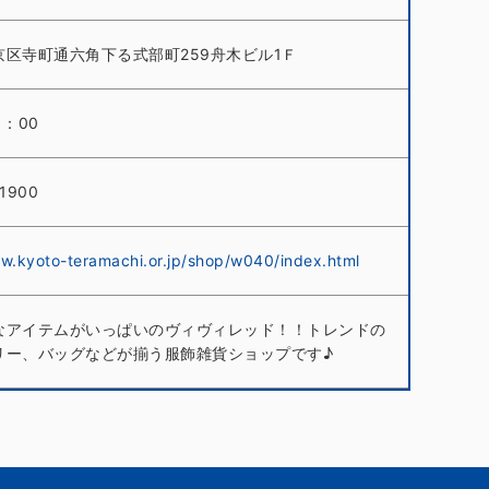
京区寺町通六角下る式部町259舟木ビル1Ｆ
1：00
-1900
ww.kyoto-teramachi.or.jp/shop/w040/index.html
なアイテムがいっぱいのヴィヴィレッド！！トレンドの
リー、バッグなどが揃う服飾雑貨ショップです♪