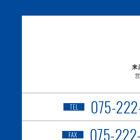
来
075-222
TEL
075-222
FAX