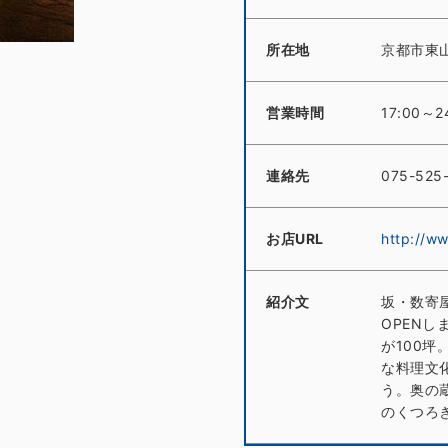
所在地
京都市東山
営業時間
17:00～
連絡先
075-525
お店URL
http://ww
紹介文
坂・数寄
OPEN
が100
な料理文
う。奥の
のくつろ