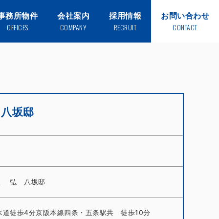
事務所物件
会社案内
採用情報
お問い合わせ
OFFICES
COMPANY
RECRUIT
CONTACT
 八坂邸
く 弘 八坂邸
水道徒歩4分京阪本線四条・五条駅共 徒歩10分