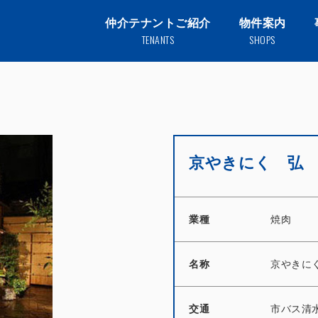
仲介テナントご紹介
物件案内
TENANTS
SHOPS
京やきにく 弘
業種
焼肉
名称
京やきに
交通
市バス清