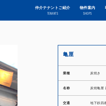
仲介テナントご紹介
物件案内
TENANTS
SHOPS
亀厘
業種
炭焼き
名称
炭焼亀厘
交通
地下鉄四