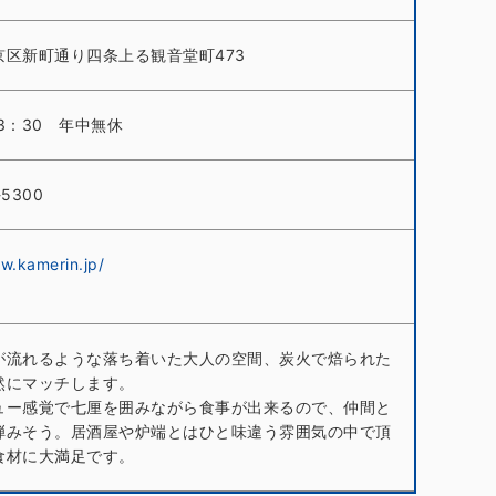
京区新町通り四条上る観音堂町473
23：30 年中無休
-5300
w.kamerin.jp/
が流れるような落ち着いた大人の空間、炭火で焙られた
然にマッチします。
ュー感覚で七厘を囲みながら食事が出来るので、仲間と
弾みそう。居酒屋や炉端とはひと味違う雰囲気の中で頂
食材に大満足です。