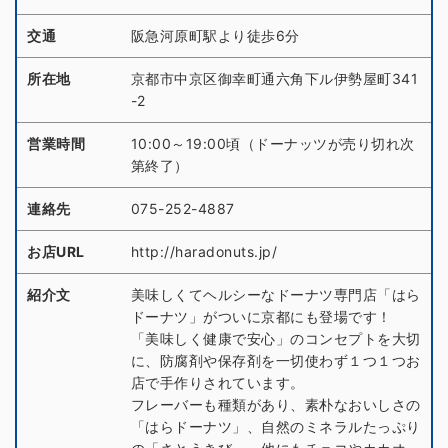
交通
阪急河原町駅より徒歩6分
所在地
京都市中京区御幸町通六角下ル伊勢屋町341
-2
営業時間
10:00～19:00頃（ドーナッツが売り切れ次
第終了）
連絡先
075-252-4887
お店URL
http://haradonuts.jp/
紹介文
美味しくてヘルシーなドーナツ専門店「はら
ドーナツ」がついに京都にも登場です！
「美味しく健康で安心」のコンセプトを大切
に、防腐剤や保存剤を一切使わず１つ１つお
店で手作りされています。
フレーバーも種類があり、素朴なおいしさの
「はらドーナツ」、自然のミネラルたっぷり