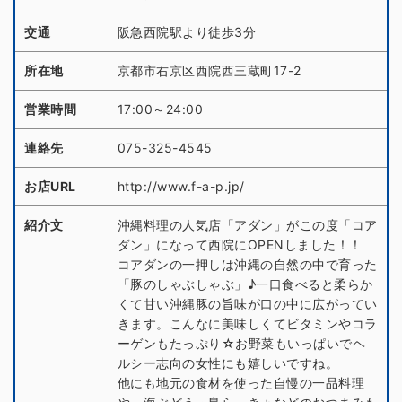
交通
阪急西院駅より徒歩3分
所在地
京都市右京区西院西三蔵町17-2
営業時間
17:00～24:00
連絡先
075-325-4545
お店URL
http://www.f-a-p.jp/
紹介文
沖縄料理の人気店「アダン」がこの度「コア
ダン」になって西院にOPENしました！！
コアダンの一押しは沖縄の自然の中で育った
「豚のしゃぶしゃぶ」♪一口食べると柔らか
くて甘い沖縄豚の旨味が口の中に広がってい
きます。こんなに美味しくてビタミンやコラ
ーゲンもたっぷり☆お野菜もいっぱいでヘ
ルシー志向の女性にも嬉しいですね。
他にも地元の食材を使った自慢の一品料理