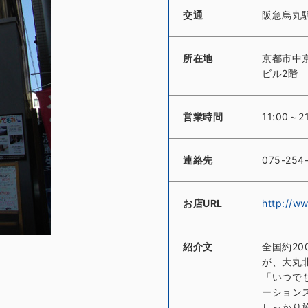
交通
阪急烏丸
所在地
京都市中京
ビル2階
営業時間
11:00～2
連絡先
075-254
お店URL
http://ww
紹介文
全国約2
が、大丸
「いつで
ーションス
しっかり