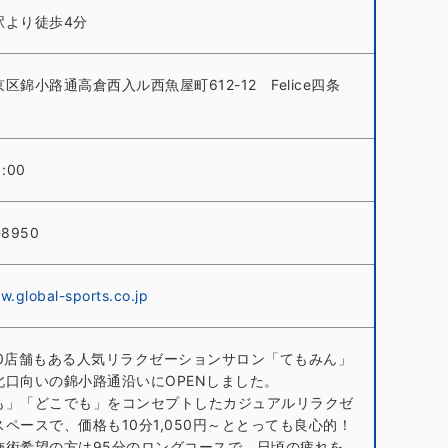
駅より徒歩4分
区錦小路通高倉西入ル西魚屋町612-12 Felice四条
1:00
-8950
w.global-sports.co.jp
00店舗もある人気リラクゼーションサロン「てもみん」
北口向いの錦小路通沿いにOPENしました。
も」「どこでも」をコンセプトしたカジュアルリラクゼ
ペースで、価格も10分1,050円～ととっても良心的！
施術希望の方は95分のロングコースで、日頃の疲れを