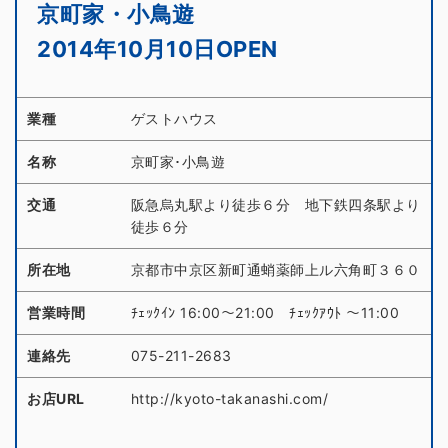
京町家・小鳥遊
2014年10月10日OPEN
業種
ゲストハウス
名称
京町家･小鳥遊
交通
阪急烏丸駅より徒歩６分 地下鉄四条駅より
徒歩６分
所在地
京都市中京区新町通蛸薬師上ル六角町３６０
営業時間
ﾁｪｯｸｲﾝ 16:00～21:00 ﾁｪｯｸｱｳﾄ ～11:00
連絡先
075-211-2683
お店URL
http://kyoto-takanashi.com/