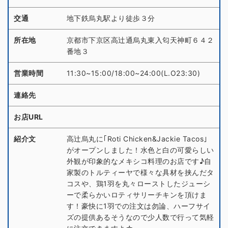
交通
地下鉄烏丸駅より徒歩３分
所在地
京都市下京区高辻通烏丸東入匂天神町６４２
番地３
営業時間
11:30~15:00/18:00~24:00(L.O23:30)
連絡先
お店URL
紹介文
高辻烏丸に｢Roti Chicken&Jackie Tacos｣
がオープンしました！水色と白の可愛らしい
外観が印象的なメキシコ料理のお店です♪自
家製のトルティーヤで様々な具材を挟んだタ
コスや、鶏1羽を丸々ローストしたジューシ
ーで柔らかいロティサリーチキンを頂けま
す！豪快に1羽での注文は勿論、ハーフサイ
ズの提供あるそうなので少人数で行って気軽