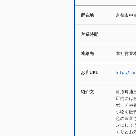
所在地
京都市中
営業時間
連絡先
本社営業本部
お店URL
http://sa
紹介文
河原町通
店内には
ポーチや
小物を販
色の豊富
ンにしよ
くりとお