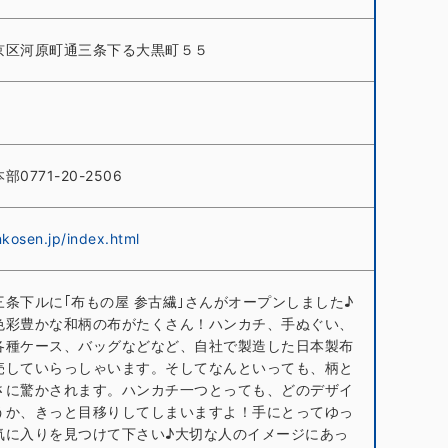
京区河原町通三条下る大黒町５５
0771-20-2506
nkosen.jp/index.html
三条下ルに｢布もの屋 参古繊｣さんがオープンしました♪
色彩豊かな和柄の布がたくさん！ハンカチ、手ぬぐい、
各種ケース、バッグなどなど、自社で製造した日本製布
売していらっしゃいます。そしてなんといっても、柄と
さに驚かされます。ハンカチ一つとっても、どのデザイ
うか、きっと目移りしてしまいますよ！手にとってゆっ
気に入りを見つけて下さい♪大切な人のイメージにあっ