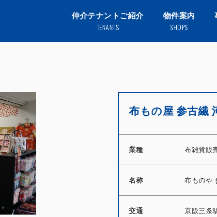
仲介テナントご紹介
物件案内
TENANTS
SHOPS
布もの屋 参古繊 
業種
布雑貨販
名称
布ものや 
交通
京阪三条