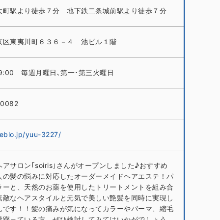
太町駅より徒歩７分 地下鉄二条城前駅より徒歩７分
京区東夷川町６３６－４ 池ビル１階
～19:00 毎週月曜日､第一･第三火曜日
-0082
eblo.jp/yuu-3227/
アサロン｢soiris｣さんがオープンしました♪おすすめ
人の髪の悩みに対応したオーダーメイドヘアエステ！パ
ラーと、天然のお薬を使用したトリートメントを組み合
素敵なヘアスタイルと元気で美しい艶髪を同時に実現し
んです！！髪の痛みが気になってカラーやパーマ、縮毛
躊躇っている方、ぜひ検討してみてはいかがでしょう