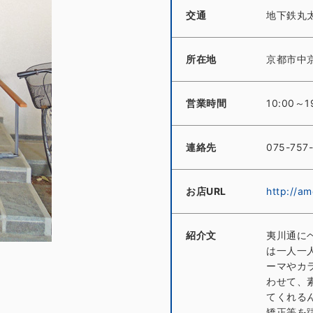
交通
地下鉄丸
所在地
京都市中
営業時間
10:00
連絡先
075-757
お店URL
http://am
紹介文
夷川通にヘ
は一人一
ーマやカ
わせて、
てくれる
矯正等を