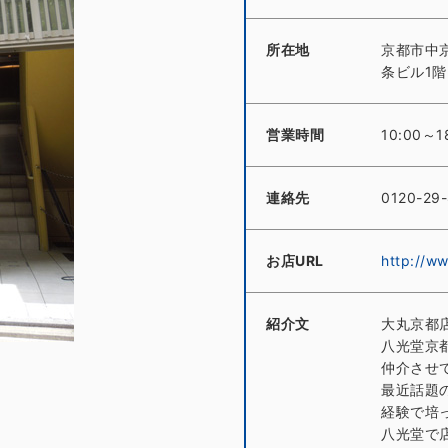
所在地
京都市中京
条ビル1階
営業時間
10:00
連絡先
0120-29
お店URL
http://w
紹介文
大丸京都
八光堂京
仲介させ
最近話題
経験で培
八光堂で