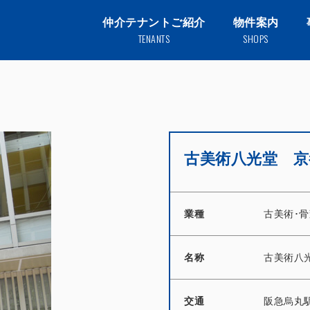
仲介テナントご紹介
物件案内
TENANTS
SHOPS
古美術八光堂
業種
古美術･
名称
古美術八
交通
阪急烏丸