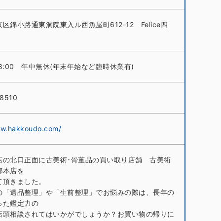
区錦小路通東洞院東入ル西魚屋町612-12 Felice四
～18:00 年中無休(年末年始など臨時休業有)
-8510
ww.hakkoudo.com/
店の北口正面に古美術･骨董品の買い取り店舗 古美術
都本店を
て頂きました。
の「遺品整理」や「生前整理」でお悩みの際は、長年の
った鑑定力の
店頭相談されてはいかがでしょうか？お買い物の帰りに