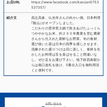
お店URL
https://www.facebook.com/kanzan0753
537357/
紹介文
高辻高倉、仏光寺さんの向かい側。日本料理
｢観山｣がオープンしました。
こだわりの雲井窯土鍋で炊きあげたふっくら
つややかなお米、約２５０年農業を営む農家
さんから仕入れた新鮮なお野菜。旬の食材、
選び抜いた器は日本の四季を感じさせます。
洗練された盛りつけは目に楽しく、食材を生
かしたお料理は舌を喜ばせること間違いな
し。ぜひ足をお運び下さい。地下鉄四条駅か
らは南口改札を抜け、5番出入口を御利用頂
くと便利です。
お問い合わせ