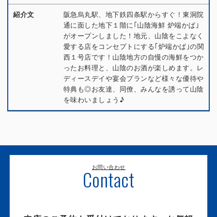
紹介文
阪急烏丸駅、地下鉄四条駅からすぐ！東洞院
通に面した地下１階に｢山陰海鮮 炉端かば｣
がオープンしました！地元、山陰をこよなく
愛する店をコンセプトにする｢炉端かば｣の関
西１号店です！山陰地方の自慢の海鮮をつか
ったお料理と、山陰のお酒が楽しめます。レ
ディースデイや宴会プランなど様々な優待や
特典も◎お友達、同僚、みんなを誘って山陰
を味わいましょう♪
お問い合わせ
Contact