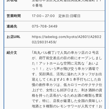
６番地
営業時間
17:00～27:00 定休日:日曜日
連絡先
075-708-3449
お店URL
https://tabelog.com/kyoto/A2601/A2602
02/26031459/
紹介文
｢烏丸バル横丁｣で人気の串カツ店の２号店
が、府庁前交差点の目の前にオープンしまし
た！アットホームな空間に元気な「あいよ
っ！！」という声が飛び交う串カツ酒場で
す。笑顔満点、活気に溢れたスタッフがお出
迎えしてくれます♪１本１本手打ちにした自
慢の創作串カツは、低カロリーのサクサク仕
上げで、女性にも好評◎また、利き酒師の資
格を持った店長がいるためお酒の種類も豊富
です。特に、店長が厳選した全国の美味しい
地酒と９種類のレモンサワーが人気です！お