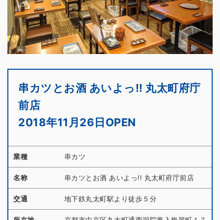
串カツとお酒 あいよっ!! 丸太町府庁
前店
2018年11月26日OPEN
業種
串カツ
名称
串カツとお酒 あいよっ!! 丸太町府庁前店
交通
地下鉄丸太町駅より徒歩５分
所在地
京都市中京区丸太町通西洞院東入梅屋町１７