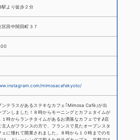
柳駅より徒歩２分
京区田中関田町３７
:00
www.instagram.com/mimosacafekyoto/
ンテラスがあるステキなカフェ｢Mimosa Cafè｣が出
ープンしました！８時からモーニングとカフェタイムが
１１時からランチタイムがあるお洒落なカフェです♪店
ご主人がフランスの方で、フランスで見たオープンスタ
フェに憧れて開業されました。８時から１０時までのモ
では、ドレッシングで和えたサラダカップと、京都では