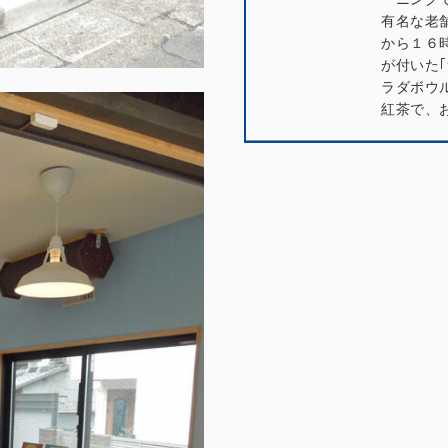
有名な老
から１６
が付いた
ラダボウ
紅茶で、