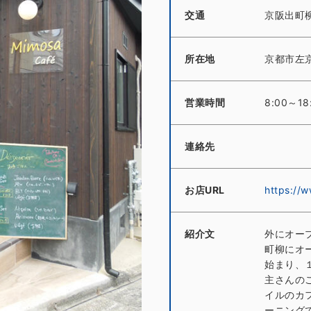
交通
京阪出町
所在地
京都市左
営業時間
8:00～18
連絡先
お店URL
https://
紹介文
外にオープ
町柳にオ
始まり、
主さんの
イルのカ
ーニング