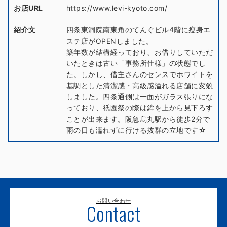
お店URL
https://www.levi-kyoto.com/
紹介文
四条東洞院南東角のてんぐビル4階に瘦身エ
ステ店がOPENしました。
築年数が結構経っており、お借りしていただ
いたときは古い「事務所仕様」の状態でし
た。しかし、借主さんのセンスでホワイトを
基調とした清潔感・高級感溢れる店舗に変貌
しました。四条通側は一面がガラス張りにな
っており、祇園祭の際は鉾を上から見下ろす
ことが出来ます。阪急烏丸駅から徒歩2分で
雨の日も濡れずに行ける抜群の立地です☆
お問い合わせ
Contact