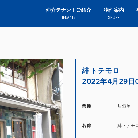
仲介テナントご紹介
物件案内
TENANTS
SHOPS
緋 トテモロ
2022年4月29日
業種
居酒屋
名称
緋トテモ