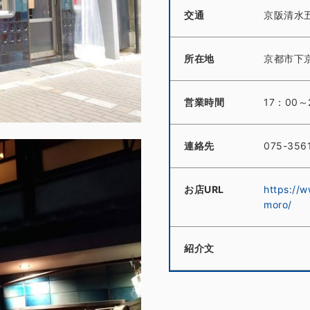
交通
京阪清水
所在地
京都市下
営業時間
17：00～
連絡先
075-356
お店URL
https://
moro/
紹介文