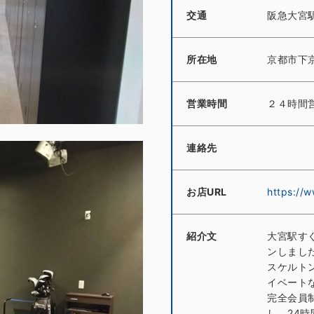
交通
阪急大宮
所在地
京都市下
営業時間
２４時間
連絡先
お店URL
https://
紹介文
大宮駅すぐ
ンしまし
スケルト
イベート
完全会員
し、24