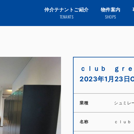
仲介テナントご紹介
物件案内
TENANTS
SHOPS
ｃｌｕｂ ｇｒｅ
2023年1月23日O
業種
シュミレ
名称
ｃｌｕｂ