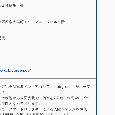
駅より徒歩１分
京区四条大宮町１９ マルヨシビル２階
営業
www.clubgreen.co/
に完全個室型インドアゴルフ「clubgreen」がオープ
た！
ンの状態から全面改装で、個室を7室造られ完全にプラ
な空間となっております。
制で、スマートロックキーによる入館システムを導入
時間365日ご利用できる店舗にされました！