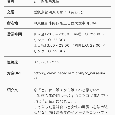
名称
と 四条烏丸店
交通
阪急京都河原町駅より徒歩6分
所在地
中京区富小路四条上る西大文字町604
営業時間
月～金17:00～23:00 （料理L.O. 22:00 ド
リンクL.O. 22:30）
土日祝16:00～23:00 （料理L.O. 22:00 ド
リンクL.O. 22:30）
連絡先
075-708-7112
お店URL
https://www.instagram.com/to_karasum
a/
紹介文
今『と』昔 誰々から誰々へと繋ぐto〜
「将棋の歩の駒も一歩ずつコツコツ進んでい
けば『と金』になれる。」
こう言った意味合いと女性の可愛いを詰め込
んだ女性向け居酒屋のイメージをコンセプト